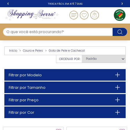
‹
›
TROCA FÁCIL EM ATÉ 7 DIAS
Gola de Pele e Cacheco
Início
Couro e Peles
Gola de Pele e Cachecol
ORDENAR POR:
Filtrar por Modelo
Filtrar por Tamanho
Filtrar por Preço
Filtrar por Cor